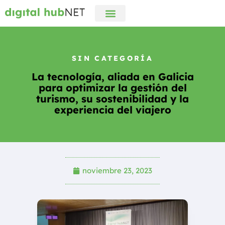
digital hubNET
Campus Online
SIN CATEGORÍA
La tecnología, aliada en Galicia
para optimizar la gestión del
turismo, su sostenibilidad y la
experiencia del viajero
noviembre 23, 2023