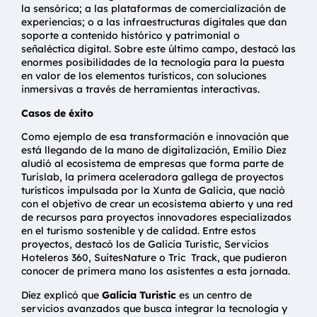
la sensórica; a las plataformas de comercialización de
experiencias; o a las infraestructuras digitales que dan
soporte a contenido histórico y patrimonial o
señaléctica digital. Sobre este último campo, destacó las
enormes posibilidades de la tecnología para la puesta
en valor de los elementos turísticos, con soluciones
inmersivas a través de herramientas interactivas.
Casos de éxito
Como ejemplo de esa transformación e innovación que
está llegando de la mano de digitalización, Emilio Diez
aludió al ecosistema de empresas que forma parte de
Turislab, la primera aceleradora gallega de proyectos
turísticos impulsada por la Xunta de Galicia, que nació
con el objetivo de crear un ecosistema abierto y una red
de recursos para proyectos innovadores especializados
en el turismo sostenible y de calidad. Entre estos
proyectos, destacó los de Galicia Turistic, Servicios
Hoteleros 360, SuitesNature o Tric Track, que pudieron
conocer de primera mano los asistentes a esta jornada.
Díez explicó que
Galicia Turistic
es un centro de
servicios avanzados que busca integrar la tecnología y