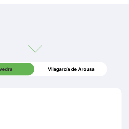
vedra
Vilagarcía de Arousa