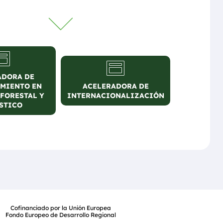
ADORA DE
ADORA DE
ACELERADORA DE
Y COMERCIO
MIENTO EN
ACELERADORA DE
INTERNACIONALIZACIÓN
 FORESTAL Y
RISTA
INTERNACIONALIZACIÓN
STICO
Cofinanciado por la Unión Europea
Fondo Europeo de Desarrollo Regional