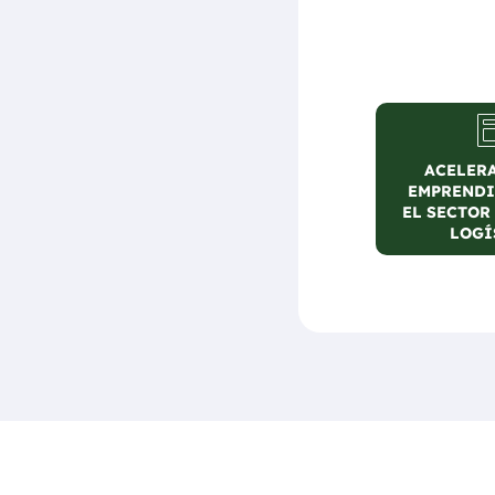
ACELER
ACELER
TURISMO 
EMPRENDI
EL SECTOR
MINO
LOGÍ